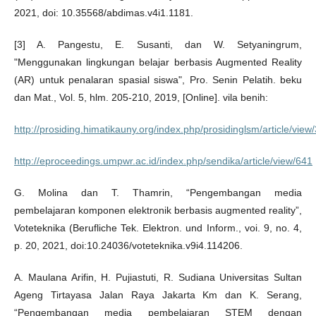
2021, doi: 10.35568/abdimas.v4i1.1181.
[3] A. Pangestu, E. Susanti, dan W. Setyaningrum,
"Menggunakan lingkungan belajar berbasis Augmented Reality
(AR) untuk penalaran spasial siswa", Pro. Senin Pelatih. beku
dan Mat., Vol. 5, hlm. 205-210, 2019, [Online]. vila benih:
http://prosiding.himatikauny.org/index.php/prosidinglsm/article/view
http://eproceedings.umpwr.ac.id/index.php/sendika/article/view/641
G. Molina dan T. Thamrin, “Pengembangan media
pembelajaran komponen elektronik berbasis augmented reality”,
Voteteknika (Berufliche Tek. Elektron. und Inform., voi. 9, no. 4,
p. 20, 2021, doi:10.24036/voteteknika.v9i4.114206.
A. Maulana Arifin, H. Pujiastuti, R. Sudiana Universitas Sultan
Ageng Tirtayasa Jalan Raya Jakarta Km dan K. Serang,
“Pengembangan media pembelajaran STEM dengan