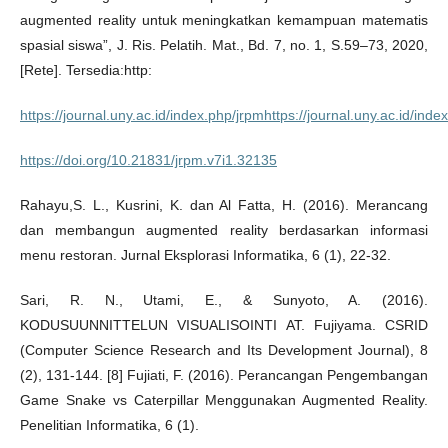
augmented reality untuk meningkatkan kemampuan matematis
spasial siswa”, J. Ris. Pelatih. Mat., Bd. 7, no. 1, S.59–73, 2020,
[Rete]. Tersedia:http:
https://journal.uny.ac.id/index.php/jrpmhttps://journal.uny.ac.id/inde
https://doi.org/10.21831/jrpm.v7i1.32135
Rahayu,S. L., Kusrini, K. dan Al Fatta, H. (2016). Merancang
dan membangun augmented reality berdasarkan informasi
menu restoran. Jurnal Eksplorasi Informatika, 6 (1), 22-32.
Sari, R. N., Utami, E., & Sunyoto, A. (2016).
KODUSUUNNITTELUN VISUALISOINTI AT. Fujiyama. CSRID
(Computer Science Research and Its Development Journal), 8
(2), 131-144. [8] Fujiati, F. (2016). Perancangan Pengembangan
Game Snake vs Caterpillar Menggunakan Augmented Reality.
Penelitian Informatika, 6 (1).