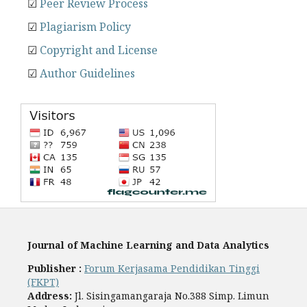
☑
Peer Review Process
☑
Plagiarism Policy
☑
Copyright and License
☑
Author Guidelines
Journal of Machine Learning and Data Analytics
Publisher :
Forum Kerjasama Pendidikan Tinggi
(FKPT)
Address:
Jl. Sisingamangaraja No.388 Simp. Limun