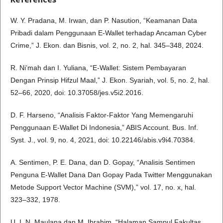
W. Y. Pradana, M. Irwan, dan P. Nasution, “Keamanan Data
Pribadi dalam Penggunaan E-Wallet terhadap Ancaman Cyber
Crime,” J. Ekon. dan Bisnis, vol. 2, no. 2, hal. 345–348, 2024.
R. Ni’mah dan I. Yuliana, “E-Wallet: Sistem Pembayaran
Dengan Prinsip Hifzul Maal,” J. Ekon. Syariah, vol. 5, no. 2, hal.
52–66, 2020, doi: 10.37058/jes.v5i2.2016.
D. F. Harseno, “Analisis Faktor-Faktor Yang Memengaruhi
Penggunaan E-Wallet Di Indonesia,” ABIS Account. Bus. Inf.
Syst. J., vol. 9, no. 4, 2021, doi: 10.22146/abis.v9i4.70384.
A. Sentimen, P. E. Dana, dan D. Gopay, “Analisis Sentimen
Penguna E-Wallet Dana Dan Gopay Pada Twitter Menggunakan
Metode Support Vector Machine (SVM),” vol. 17, no. x, hal.
323–332, 1978.
U. I. N. Maulana dan M. Ibrahim, “Halaman Sampul Fakultas