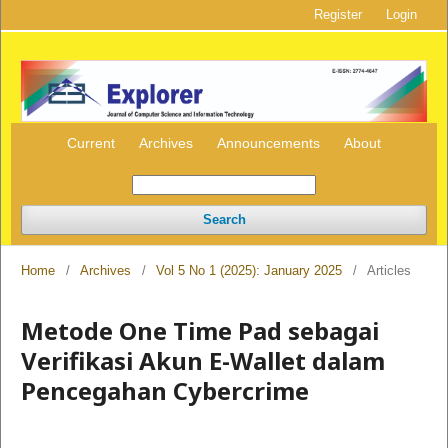
Register
Login
Current
Archives
Announcements
About
Search
Home
/
Archives
/
Vol 5 No 1 (2025): January 2025
/
Articles
Metode One Time Pad sebagai
Verifikasi Akun E-Wallet dalam
Pencegahan Cybercrime