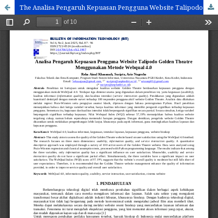
The Analisa Pengaruh Kepuasan Pengguna Website Talipodo Golden Theatre Menggunakan Metode Webqual 4.0