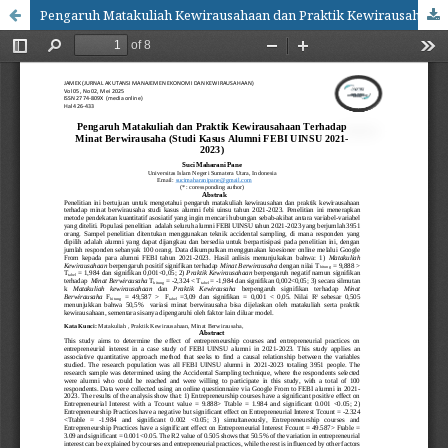
Pengaruh Matakuliah Kewirausahaan dan Praktik Kewirausahaan Terhadap Minat Berwirausaha (Studi Kasus Alumni Febi UIN SU Tahun 2021-2023)