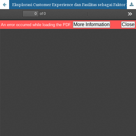
Eksplorasi Customer Experience dan Fasilitas sebagai Faktor Penentu Minat Berkunjung Kembali Di Desa Wisata